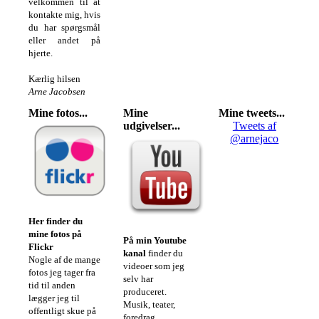
velkommen til at
kontakte mig, hvis
du har spørgsmål
eller andet på
hjerte.
Kærlig hilsen
Arne Jacobsen
Mine fotos...
Mine
Mine tweets...
udgivelser...
Tweets af
@arnejaco
Her finder du
mine fotos på
På min Youtube
Flickr
kanal
finder du
Nogle af de mange
videoer som jeg
fotos jeg tager fra
selv har
tid til anden
produceret.
lægger jeg til
Musik, teater,
offentligt skue på
foredrag,