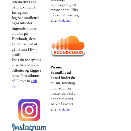
internettet f.eks.
reportager og en
på Flickr og på
masse andet. Klik
Instagram.
på ikonet herover,
Jeg har imidlertid
eller
klik her
.
også billeder
liggende i mine
albums på
Facebook, dem
kan du se ved at
gå til min FB-
profil.
Hvis du har lyst til
at se flere af mine
På min
billeder og kigge i
SoundCloud
mine foto-albums
kanal
finder du
på Flickr så
klik
musik, foredrag
her
.
m.m. som jeg
mestendels selv
har produceret.
Klik på ikonet
eller
klik her
.