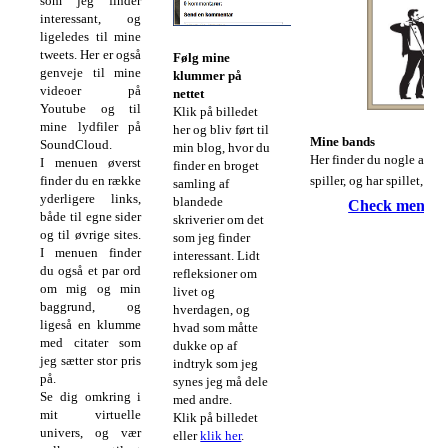
som jeg finder
interessant, og
ligeledes til mine
tweets. Her er også
Følg mine
genveje til mine
klummer på
videoer på
nettet
Youtube og til
Klik på billedet
mine lydfiler på
her og bliv ført til
Mine bands
SoundCloud.
min blog, hvor du
Her finder du nogle af de 
I menuen øverst
finder en broget
finder du en række
spiller, og har spillet, med
samling af
yderligere links,
blandede
Check menu'e
både til egne sider
skriverier om det
og til øvrige sites.
som jeg finder
I menuen finder
interessant. Lidt
du også et par ord
refleksioner om
om mig og min
livet og
baggrund, og
hverdagen, og
ligeså en klumme
hvad som måtte
med citater som
dukke op af
jeg sætter stor pris
indtryk som jeg
på.
synes jeg må dele
Se dig omkring i
med andre.
mit virtuelle
Klik på billedet
univers, og vær
eller
klik her
.