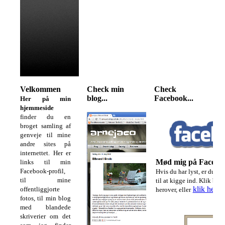
Velkommen
Check min
Check
blog...
Facebook...
Her på min
hjemmeside
finder du en
broget samling af
genveje til mine
andre sites på
internettet. Her er
Mød mig på Facebo
links til min
Facebook-profil,
Hvis du har lyst, er du 
til mine
til at kigge ind. Klik blot
klik her
.
offentliggjorte
herover, eller
fotos, til min blog
med blandede
skriverier om det